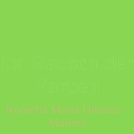
Skip
to
content
Im Rausch der
Farben
Kornelia Maria Dittmar –
Malerei