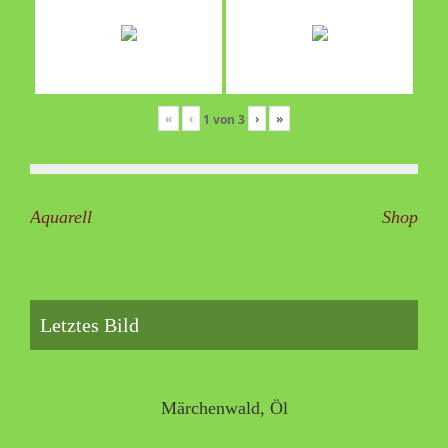
«
‹
›
»
1
von
3
Beitragsnavigation
Aquarell
Shop
Letztes Bild
Märchenwald, Öl