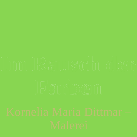
Skip
to
content
Im Rausch der
Farben
Kornelia Maria Dittmar –
Malerei