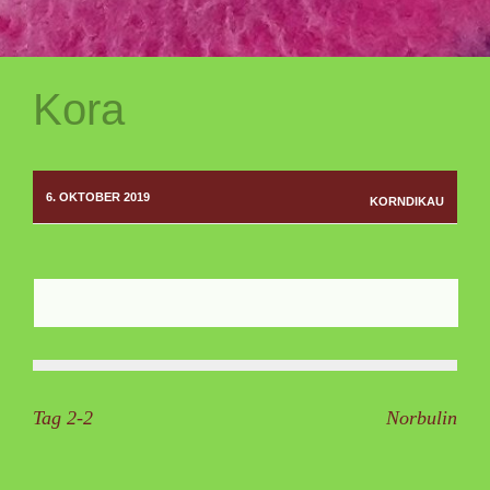
Kora
6. OKTOBER 2019
KORNDIKAU
Beitragsnavigation
Tag 2-2
Norbulin