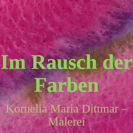
Skip
to
content
Im Rausch der
Farben
Kornelia Maria Dittmar –
Malerei