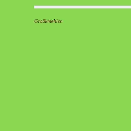
Beitragsnavigation
Großkmehlen