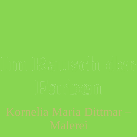
Skip
to
content
Im Rausch der
Farben
Kornelia Maria Dittmar –
Malerei